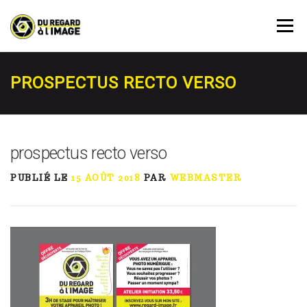
Aller
au
Menu
contenu
PRESTATIONS
AGENDA
RÉSERVATION
PROSPECTUS RECTO VERSO
À PROPOS
ACTUALITÉ
MON COMPTE
prospectus recto verso
PUBLIÉ LE
15 AOÛT 2018
PAR
WEBMASTER
CONTACT