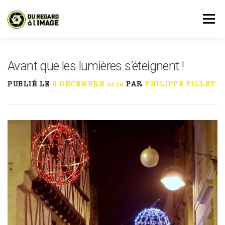
Aller
au
Menu
contenu
PRESTATIONS
AGENDA
RÉSERVATION
Avant que les lumières s’éteignent !
PUBLIÉ LE
8 DÉCEMBRE 2020
PAR
PHILIPPE PILLET
À PROPOS
ACTUALITÉ
MON COMPTE
CONTACT