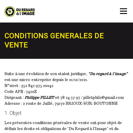
Aller
au
Menu
contenu
PRESTATIONS
AGENDA
RÉSERVATION
CONDITIONS GENERALES DE
VENTE
À PROPOS
ACTUALITÉ
MON COMPTE
Suite à une évolution de son statut juridique,
“Du regard à l’image”
CONTACT
est une micro-entreprise depuis le 01/10/2021.
N°siret : 352 842 975 00042
Code APE : 7420Z
Dirigeant :
Philippe PILLET
06 78 24 57 97 / pilletphil2@gmail.com
Adresse : 2 route de Juillé, 79170 BRIOUX-SUR-BOUTONNE
1. Objet
Les présentes conditions générales de vente ont pour objet de
définir les droits et obligations de “Du Regard à l’Image” et du