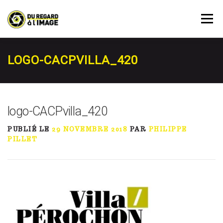
Aller
au
Menu
contenu
PRESTATIONS
AGENDA
RÉSERVATION
LOGO-CACPVILLA_420
À PROPOS
ACTUALITÉ
MON COMPTE
logo-CACPvilla_420
PUBLIÉ LE
29 NOVEMBRE 2018
PAR
PHILIPPE
CONTACT
PILLET