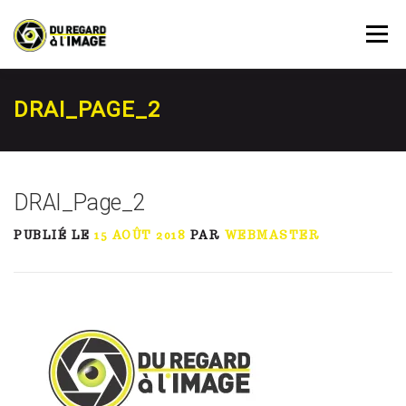
Aller
au
Menu
contenu
PRESTATIONS
AGENDA
RÉSERVATION
DRAI_PAGE_2
À PROPOS
ACTUALITÉ
MON COMPTE
DRAI_Page_2
PUBLIÉ LE
15 AOÛT 2018
PAR
WEBMASTER
CONTACT