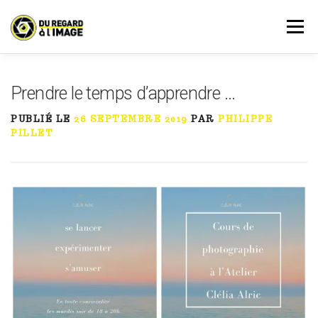
Aller
au
Menu
contenu
PRESTATIONS
AGENDA
RÉSERVATION
Prendre le temps d’apprendre …
PUBLIÉ LE
26 SEPTEMBRE 2019
PAR
PHILIPPE
À PROPOS
ACTUALITÉ
MON COMPTE
PILLET
CONTACT