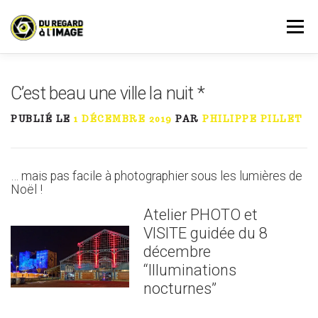
Aller
au
Menu
contenu
PRESTATIONS
AGENDA
RÉSERVATION
C’est beau une ville la nuit *
PUBLIÉ LE
1 DÉCEMBRE 2019
PAR
PHILIPPE PILLET
À PROPOS
ACTUALITÉ
MON COMPTE
… mais pas facile à photographier sous les lumières de
CONTACT
Noël !
Atelier PHOTO et
VISITE guidée du 8
décembre
“Illuminations
nocturnes”