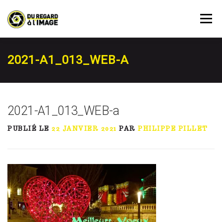
Aller
au
Menu
contenu
PRESTATIONS
AGENDA
RÉSERVATION
2021-A1_013_WEB-A
À PROPOS
ACTUALITÉ
MON COMPTE
2021-A1_013_WEB-a
PUBLIÉ LE
22 JANVIER 2021
PAR
PHILIPPE PILLET
CONTACT