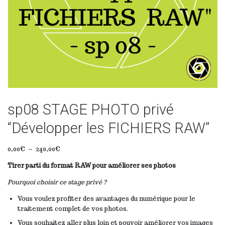
sp08 STAGE PHOTO privé
“Développer les FICHIERS RAW”
P
0,00
€
–
240,00
€
l
Tirer parti du format RAW pour améliorer ses photos
a
g
Pourquoi choisir ce stage privé ?
e
d
Vous voulez profiter des avantages du numérique pour le
e
traitement complet de vos photos.
p
Vous souhaitez aller plus loin et pouvoir améliorer vos images