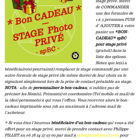
stage privé, merci
de COMMANDER
une des formules de
1 à 3 personnes PUIS
d’ AJOUTER à votre
panier un
*BON-
CADEAU* spBC
pour stage privé
(gratuit) dans la
liste des options.
Notez que le(s).a
bénéficiaire(s) pourra(ont) remplacer le stage commandé par une
autre formule de stage privé (de même durée) de leur choix en le
signalant simplement lors de la prise de contact préalable au stage.
NOTA
: afin de
personnaliser le bon-cadeau
, n’oubliez pas de
préciser les Nom(s), Prénom(s) et coordonnées (Tel mobile et mail) de
la (des) personne(s) à qui vous l’offrez. Vous recevrez alors le bon-
cadeau imprimable sous 72h au maximum à l’adresse mail de
l’acheteur.
* Si vous êtes l’heureux
bénéficiaire d’un bon-cadeau
qui vous a été
offert pour un stage privé, merci de prendre contact avec Philippe
PILLET au 06 78 24 57 97 ou par mail à
pilletphil2@gmail.com
pour