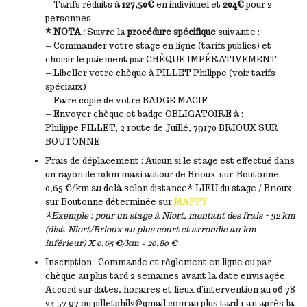
– Tarifs réduits à
127,50€
en individuel et
204€
pour 2
personnes
* NOTA :
Suivre la
procédure spécifique
suivante :
– Commander votre stage en ligne (tarifs publics) et
choisir le paiement par CHÈQUE IMPÉRATIVEMENT
– Libeller votre chèque à PILLET Philippe (voir tarifs
spéciaux)
– Faire copie de votre BADGE MACIF
– Envoyer chèque et badge OBLIGATOIRE à :
Philippe PILLET, 2 route de Juillé, 79170 BRIOUX SUR
BOUTONNE
Frais de déplacement : Aucun si le stage est effectué dans
un rayon de 10km maxi autour de Brioux-sur-Boutonne.
0,65 €/km au delà selon distance* LIEU du stage / Brioux
sur Boutonne déterminée sur
MAPPY
*Exemple : pour un stage à Niort, montant des frais = 32 km
(dist. Niort/Brioux au plus court et arrondie au km
inférieur) X 0,65 €/km = 20,80 €
Inscription : Commande et règlement en ligne ou par
chèque au plus tard 2 semaines avant la date envisagée.
Accord sur dates, horaires et lieux d’intervention au 06 78
24 57 97 ou pilletphil2@gmail.com au plus tard 1 an après la