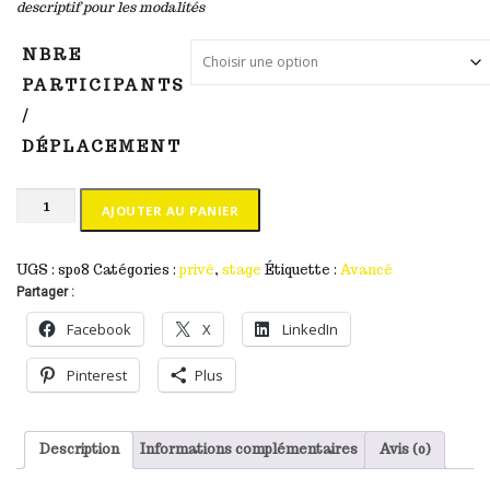
descriptif pour les modalités
NBRE
PARTICIPANTS
/
DÉPLACEMENT
quantité
AJOUTER AU PANIER
de
sp08
STAGE
UGS :
sp08
Catégories :
privé
,
stage
Étiquette :
Avancé
PHOTO
Partager :
privé
Facebook
X
LinkedIn
"Développer
les
FICHIERS
Pinterest
Plus
RAW"
Description
Informations complémentaires
Avis (0)