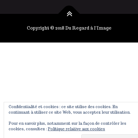
.
ê
L
t
e
r
s
e
Copyright © 2018
Du Regard à l'Image
o
c
p
h
t
o
i
i
o
s
n
i
s
e
p
s
e
s
u
u
v
r
e
l
n
a
Confidentialité et cookies : ce site utilise des cookies. En
t
p
continuant à utiliser ce site Web, vous acceptez leur utilisation.
ê
a
t
g
Pour en savoir plus, notamment sur la façon de contrôler les
r
e
cookies, consultez :
Politique relative aux cookies
e
d