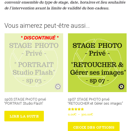
convenir ensemble du type de stage, date, horaires et lieu souhaités
de l’intervention avant la limite de validité du bon-cadeau.
Vous aimerez peut-être aussi…
sp03 STAGE PHOTO privé
sp07 STAGE PHOTO privé
“PORTRAIT Studio Flash”
“RETOUCHER et Gérer ses images”
Note
P
0,00
€
–
300,00
€
LIRE LA SUITE
5.00
l
sur 5
C
a
e
CHOIX DES OPTIONS
g