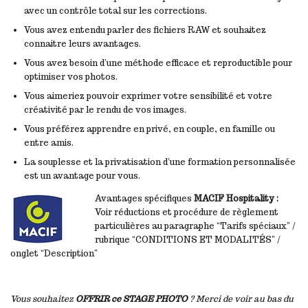
r
avec un contrôle total sur les corrections.
i
Vous avez entendu parler des fichiers RAW et souhaitez
x
connaitre leurs avantages.
:
Vous avez besoin d’une méthode efficace et reproductible pour
0
optimiser vos photos.
,
Vous aimeriez pouvoir exprimer votre sensibilité et votre
0
créativité par le rendu de vos images.
0
€
Vous préférez apprendre en privé, en couple, en famille ou
à
entre amis.
2
La souplesse et la privatisation d’une formation personnalisée
4
est un avantage pour vous.
0
,
Avantages spécifiques
MACIF Hospitality :
0
Voir réductions et procédure de règlement
0
particulières au paragraphe “Tarifs spéciaux” /
€
rubrique “CONDITIONS ET MODALITÉS” /
onglet “Description”
Vous souhaitez
OFFRIR ce STAGE PHOTO
? Merci de voir au bas du