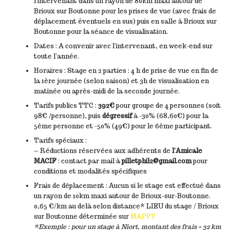
l’intervenant dans un rayon de 80km maxi autour de
Brioux sur Boutonne pour les prises de vue (avec frais de
déplacement éventuels en sus) puis en salle à Brioux sur
Boutonne pour la séance de visualisation.
Dates : A convenir avec l’intervenant, en week-end sur
toute l’année.
Horaires : Stage en 2 parties : 4 h de prise de vue en fin de
la 1ère journée (selon saison) et 3h de visualisation en
matinée ou après-midi de la seconde journée.
Tarifs publics TTC :
392€
pour groupe de 4 personnes (soit
98€ /personne), puis
dégressif
à -30% (68,60€) pour la
5ème personne et -50% (49€) pour le 6ème participant.
Tarifs spéciaux :
– Réductions réservées aux adhérents de
l’Amicale
MACIF
: contact par mail à
pilletphil2@gmail.com
pour
conditions et modalités spécifiques
Frais de déplacement : Aucun si le stage est effectué dans
un rayon de 10km maxi autour de Brioux-sur-Boutonne.
0,65 €/km au delà selon distance* LIEU du stage / Brioux
sur Boutonne déterminée sur
MAPPY
*Exemple : pour un stage à Niort, montant des frais = 32 km