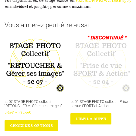
vos disponibilités, ce stage existe en
VERSION PRIVATISÉE sp05
en individuel et jusqu’à 3 personnes maximum.
Vous aimerez peut-être aussi…
sc07 STAGE PHOTO collectif
sc04 STAGE PHOTO collectif “Prise
“RETOUCHER et Gérer ses images”
de vue SPORT et Action”
P
0,65
€
–
380,00
€
l
LIRE LA SUITE
C
a
e
CHOIX DES OPTIONS
g
p
e